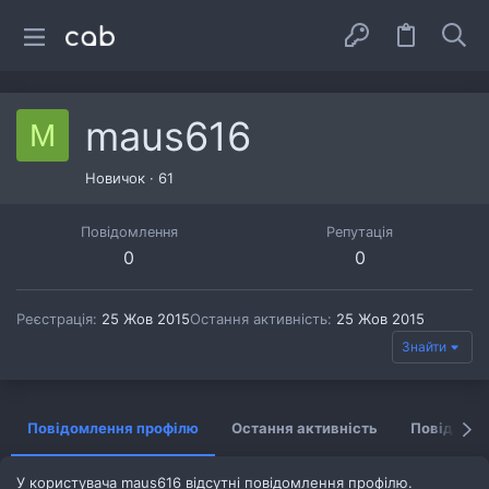
maus616
M
Новичок
·
61
Повідомлення
Репутація
0
0
Реєстрація
25 Жов 2015
Остання активність
25 Жов 2015
Знайти
Повідомлення профілю
Остання активність
Повідомл
У користувача maus616 відсутні повідомлення профілю.