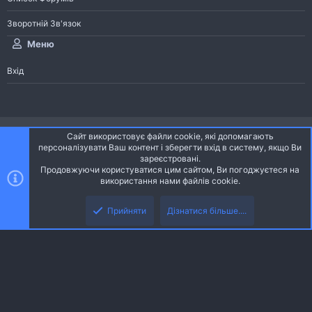
Зворотній Зв'язок
Меню
Вхід
®
Community platform by XenForo
© 2010-2026 XenForo Ltd.
Сайт використовує файли cookie, які допомагають
Community platform by XenForo © 2010-2022 XenForo Ltd. | dev:
Pages
персоналізувати Ваш контент і зберегти вхід в систему, якщо Ви
зареєстровані.
Продовжуючи користуватися цим сайтом, Ви погоджуєтеся на
Ніч
Українська (UA)
використання нами файлів cookie.
Зверху
Знизу
Зворотній зв'язок
Умови і правила
Політика конфіденційності
Прийняти
Дізнатися більше....
R
Дoпoмoга
S
S