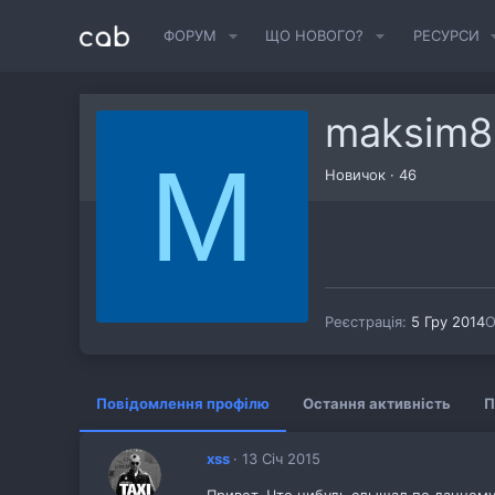
ФОРУМ
ЩО НОВОГО?
РЕСУРСИ
maksim8
M
Новичок
·
46
Реєстрація
5 Гру 2014
О
Повідомлення профілю
Остання активність
П
xss
13 Січ 2015
Привет. Что нибудь слышал по данном