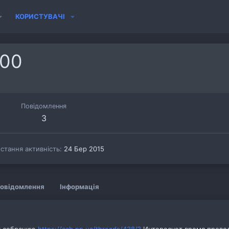
КОРИСТУВАЧІ
00
Повідомлення
3
стання активність
24 Бер 2015
овідомлення
Інформація
у собранию
https://cab.pp.ua/threads/438/?
Интересует время провед