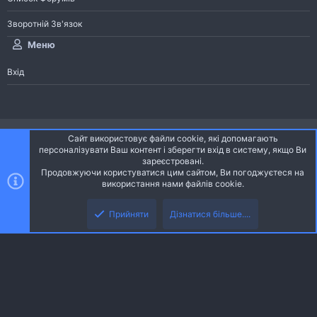
Зворотній Зв'язок
Меню
Вхід
®
Community platform by XenForo
© 2010-2026 XenForo Ltd.
Сайт використовує файли cookie, які допомагають
Community platform by XenForo © 2010-2022 XenForo Ltd. | dev:
Pages
персоналізувати Ваш контент і зберегти вхід в систему, якщо Ви
зареєстровані.
Продовжуючи користуватися цим сайтом, Ви погоджуєтеся на
Ніч
Українська (UA)
використання нами файлів cookie.
Зверху
Знизу
Зворотній зв'язок
Умови і правила
Політика конфіденційності
Прийняти
Дізнатися більше....
R
Дoпoмoга
S
S