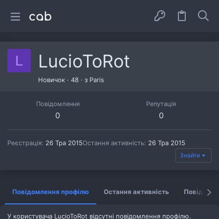
LucioToRot
L
Новичок
·
48
·
з
Paris
Повідомлення
Репутація
0
0
Реєстрація
26 Тра 2015
Остання активність
26 Тра 2015
Знайти
Повідомлення профілю
Остання активність
Повідомл
У користувача LucioToRot відсутні повідомлення профілю.