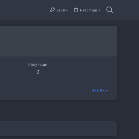
Увійти
Реєстрація
Репутація
0
Знайти