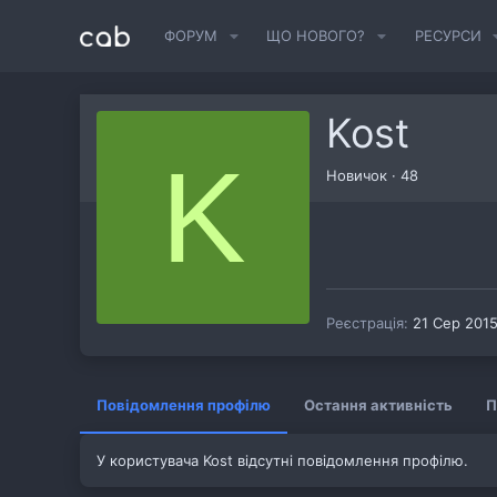
ФОРУМ
ЩО НОВОГО?
РЕСУРСИ
Kost
K
Новичок
·
48
Реєстрація
21 Сер 201
Повідомлення профілю
Остання активність
П
У користувача Kost відсутні повідомлення профілю.