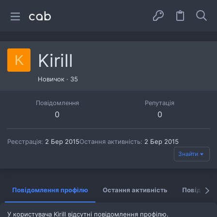
Kirill
K
Новичок
·
35
Повідомлення
Репутація
0
0
Реєстрація
2 Бер 2015
Остання активність
2 Бер 2015
Знайти
Повідомлення профілю
Остання активність
Повідомл
У користувача Kirill відсутні повідомлення профілю.