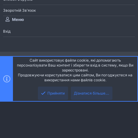
Зворотній Зв'язок
Меню
Вхід
®
Community platform by XenForo
© 2010-2026 XenForo Ltd.
Сайт використовує файли cookie, які допомагають
Community platform by XenForo © 2010-2022 XenForo Ltd. | dev:
Pages
персоналізувати Ваш контент і зберегти вхід в систему, якщо Ви
зареєстровані.
Продовжуючи користуватися цим сайтом, Ви погоджуєтеся на
Ніч
Українська (UA)
використання нами файлів cookie.
Зверху
Знизу
Зворотній зв'язок
Умови і правила
Політика конфіденційності
Прийняти
Дізнатися більше....
R
Дoпoмoга
S
S