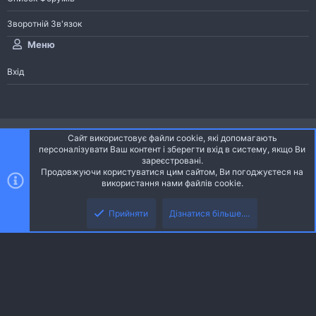
Зворотній Зв'язок
Меню
Вхід
®
Community platform by XenForo
© 2010-2026 XenForo Ltd.
Сайт використовує файли cookie, які допомагають
Community platform by XenForo © 2010-2022 XenForo Ltd. | dev:
Pages
персоналізувати Ваш контент і зберегти вхід в систему, якщо Ви
зареєстровані.
Продовжуючи користуватися цим сайтом, Ви погоджуєтеся на
Ніч
Українська (UA)
використання нами файлів cookie.
Зверху
Знизу
Зворотній зв'язок
Умови і правила
Політика конфіденційності
Прийняти
Дізнатися більше....
R
Дoпoмoга
S
S