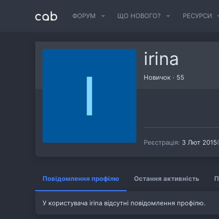
ФОРУМ
ЩО НОВОГО?
РЕСУРСИ
irina
I
Новичок
·
55
Реєстрація
3 Лют 2015
Повідомлення профілю
Остання активність
П
У користувача irina відсутні повідомлення профілю.