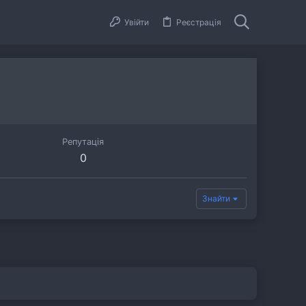
Увійти
Реєстрація
Репутація
0
Знайти