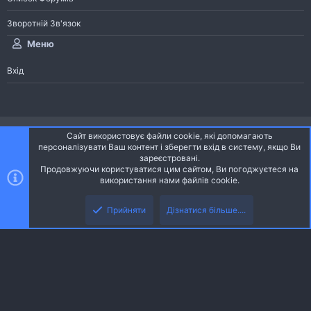
Зворотній Зв'язок
Меню
Вхід
®
Community platform by XenForo
© 2010-2026 XenForo Ltd.
Сайт використовує файли cookie, які допомагають
Community platform by XenForo © 2010-2022 XenForo Ltd. | dev:
Pages
персоналізувати Ваш контент і зберегти вхід в систему, якщо Ви
зареєстровані.
Продовжуючи користуватися цим сайтом, Ви погоджуєтеся на
Ніч
Українська (UA)
використання нами файлів cookie.
Зверху
Знизу
Зворотній зв'язок
Умови і правила
Політика конфіденційності
Прийняти
Дізнатися більше....
R
Дoпoмoга
S
S