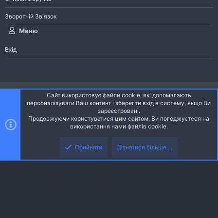
Зворотній Зв'язок
Меню
Вхід
®
Community platform by XenForo
© 2010-2026 XenForo Ltd.
Сайт використовує файли cookie, які допомагають
Community platform by XenForo © 2010-2022 XenForo Ltd. | dev:
Pages
персоналізувати Ваш контент і зберегти вхід в систему, якщо Ви
зареєстровані.
Продовжуючи користуватися цим сайтом, Ви погоджуєтеся на
Ніч
Українська (UA)
використання нами файлів cookie.
Зверху
Знизу
Зворотній зв'язок
Умови і правила
Політика конфіденційності
Прийняти
Дізнатися більше....
R
Дoпoмoга
S
S