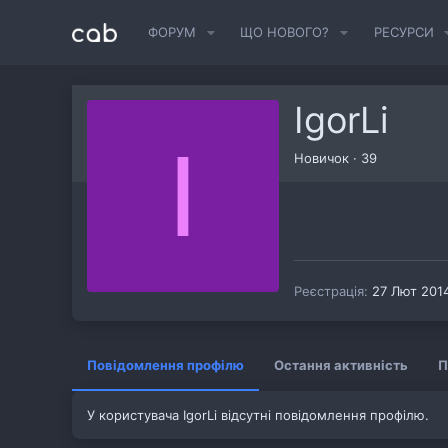
ФОРУМ
ЩО НОВОГО?
РЕСУРСИ
IgorLi
I
Новичок
·
39
Реєстрація
27 Лют 201
Повідомлення профілю
Остання активність
П
У користувача IgorLi відсутні повідомлення профілю.