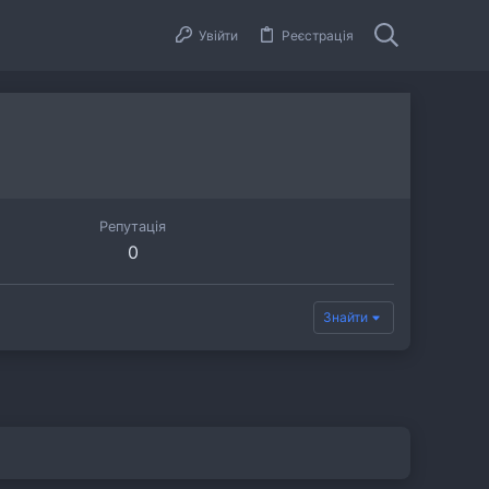
Увійти
Реєстрація
Репутація
0
Знайти