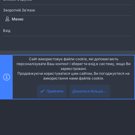
Зворотній Зв'язок
Меню
Вхід
®
Community platform by XenForo
© 2010-2026 XenForo Ltd.
Сайт використовує файли cookie, які допомагають
Community platform by XenForo © 2010-2022 XenForo Ltd. | dev:
Pages
персоналізувати Ваш контент і зберегти вхід в систему, якщо Ви
зареєстровані.
Продовжуючи користуватися цим сайтом, Ви погоджуєтеся на
Ніч
Українська (UA)
використання нами файлів cookie.
Зверху
Знизу
Зворотній зв'язок
Умови і правила
Політика конфіденційності
Прийняти
Дізнатися більше....
R
Дoпoмoга
S
S