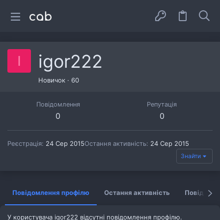
igor222
I
Новичок
·
60
Повідомлення
Репутація
0
0
Реєстрація
24 Сер 2015
Остання активність
24 Сер 2015
Знайти
Повідомлення профілю
Остання активність
Повідомл
У користувача igor222 відсутні повідомлення профілю.