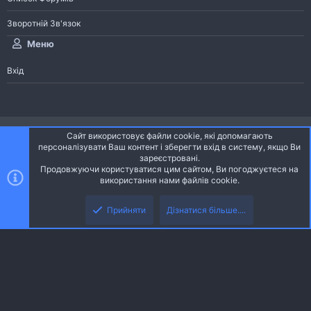
Зворотній Зв'язок
Меню
Вхід
®
Community platform by XenForo
© 2010-2026 XenForo Ltd.
Сайт використовує файли cookie, які допомагають
Community platform by XenForo © 2010-2022 XenForo Ltd. | dev:
Pages
персоналізувати Ваш контент і зберегти вхід в систему, якщо Ви
зареєстровані.
Продовжуючи користуватися цим сайтом, Ви погоджуєтеся на
Ніч
Українська (UA)
використання нами файлів cookie.
Зверху
Знизу
Зворотній зв'язок
Умови і правила
Політика конфіденційності
Прийняти
Дізнатися більше....
R
Дoпoмoга
S
S