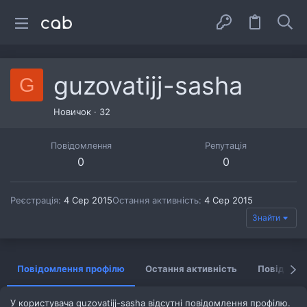
guzovatijj-sasha
G
Новичок
·
32
Повідомлення
Репутація
0
0
Реєстрація
4 Сер 2015
Остання активність
4 Сер 2015
Знайти
Повідомлення профілю
Остання активність
Повідомл
У користувача guzovatijj-sasha відсутні повідомлення профілю.