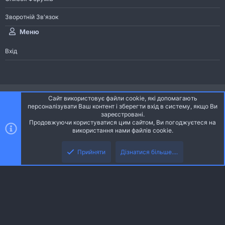
Зворотній Зв'язок
Меню
Вхід
®
Community platform by XenForo
© 2010-2026 XenForo Ltd.
Сайт використовує файли cookie, які допомагають
Community platform by XenForo © 2010-2022 XenForo Ltd. | dev:
Pages
персоналізувати Ваш контент і зберегти вхід в систему, якщо Ви
зареєстровані.
Продовжуючи користуватися цим сайтом, Ви погоджуєтеся на
Ніч
Українська (UA)
використання нами файлів cookie.
Зворотній зв'язок
Умови і правила
Політика конфіденційності
Прийняти
Дізнатися більше....
R
Дoпoмoга
S
S