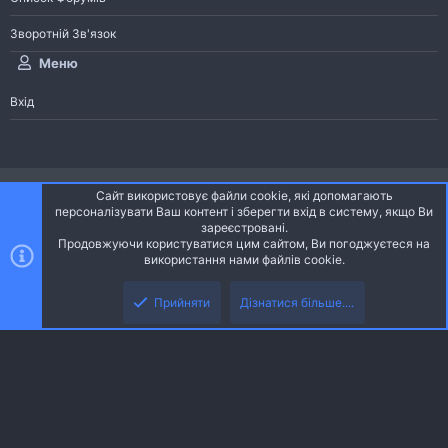
Зворотній Зв'язок
Меню
Вхід
®
Community platform by XenForo
© 2010-2026 XenForo Ltd.
Сайт використовує файли cookie, які допомагають
Community platform by XenForo © 2010-2022 XenForo Ltd. | dev:
Pages
персоналізувати Ваш контент і зберегти вхід в систему, якщо Ви
зареєстровані.
Продовжуючи користуватися цим сайтом, Ви погоджуєтеся на
Ніч
Українська (UA)
використання нами файлів cookie.
Зверху
Знизу
Зворотній зв'язок
Умови і правила
Політика конфіденційності
Прийняти
Дізнатися більше....
R
Дoпoмoга
S
S