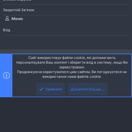
Зворотній Зв'язок
Меню
Вхід
®
Community platform by XenForo
© 2010-2026 XenForo Ltd.
Сайт використовує файли cookie, які допомагають
Community platform by XenForo © 2010-2022 XenForo Ltd. | dev:
Pages
персоналізувати Ваш контент і зберегти вхід в систему, якщо Ви
зареєстровані.
Продовжуючи користуватися цим сайтом, Ви погоджуєтеся на
Ніч
Українська (UA)
використання нами файлів cookie.
Зверху
Знизу
Зворотній зв'язок
Умови і правила
Політика конфіденційності
Прийняти
Дізнатися більше....
R
Дoпoмoга
S
S