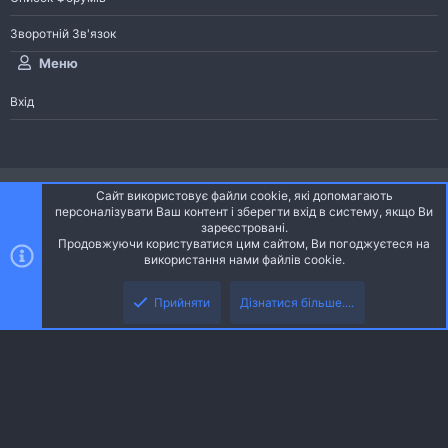
Зворотній Зв'язок
Меню
Вхід
®
Community platform by XenForo
© 2010-2026 XenForo Ltd.
Сайт використовує файли cookie, які допомагають
Community platform by XenForo © 2010-2022 XenForo Ltd. | dev:
Pages
персоналізувати Ваш контент і зберегти вхід в систему, якщо Ви
зареєстровані.
Продовжуючи користуватися цим сайтом, Ви погоджуєтеся на
Ніч
Українська (UA)
використання нами файлів cookie.
Зверху
Знизу
Зворотній зв'язок
Умови і правила
Політика конфіденційності
Прийняти
Дізнатися більше....
R
Дoпoмoга
S
S