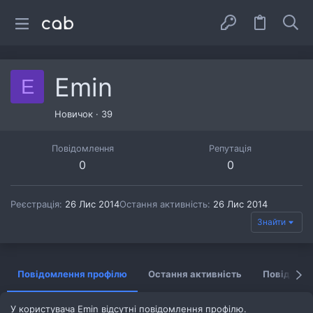
Emin
E
Новичок
·
39
Повідомлення
Репутація
0
0
Реєстрація
26 Лис 2014
Остання активність
26 Лис 2014
Знайти
Повідомлення профілю
Остання активність
Повідомл
У користувача Emin відсутні повідомлення профілю.