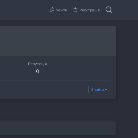
Увійти
Реєстрація
Репутація
0
Знайти