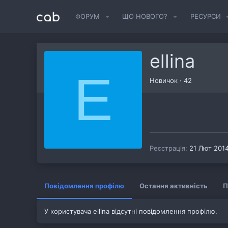
ФОРУМ
ЩО НОВОГО?
РЕСУРСИ
ellina
E
Новичок
·
42
Реєстрація
21 Лют 201
Повідомлення профілю
Остання активність
П
У користувача ellina відсутні повідомлення профілю.