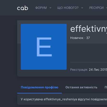
ФОРУМ
ЩО НОВОГО?
РЕСУРСИ
effektiv
E
Новичок
·
37
Реєстрація
24 Лис 201
Повідомлення профілю
Остання активність
П
У користувача effektivnye_resheniya відсутні повідомл