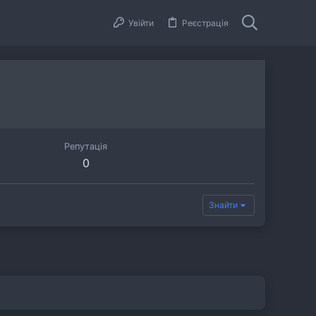
Увійти
Реєстрація
Репутація
0
Знайти