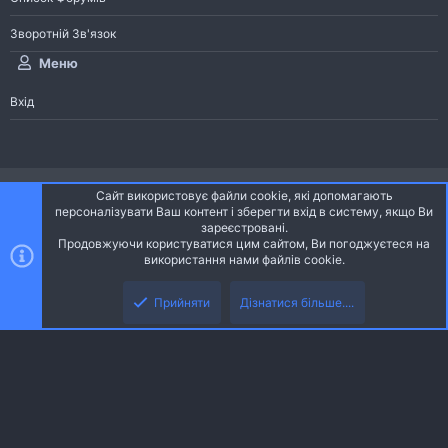
Зворотній Зв'язок
Меню
Вхід
®
Community platform by XenForo
© 2010-2026 XenForo Ltd.
Сайт використовує файли cookie, які допомагають
Community platform by XenForo © 2010-2022 XenForo Ltd. | dev:
Pages
персоналізувати Ваш контент і зберегти вхід в систему, якщо Ви
зареєстровані.
Продовжуючи користуватися цим сайтом, Ви погоджуєтеся на
Ніч
Українська (UA)
використання нами файлів cookie.
Зверху
Знизу
Зворотній зв'язок
Умови і правила
Політика конфіденційності
Прийняти
Дізнатися більше....
R
Дoпoмoга
S
S