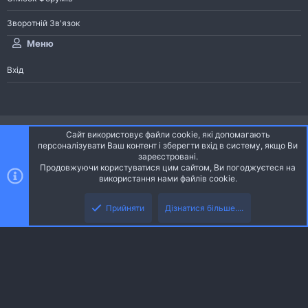
Зворотній Зв'язок
Меню
Вхід
®
Community platform by XenForo
© 2010-2026 XenForo Ltd.
Сайт використовує файли cookie, які допомагають
Community platform by XenForo © 2010-2022 XenForo Ltd. | dev:
Pages
персоналізувати Ваш контент і зберегти вхід в систему, якщо Ви
зареєстровані.
Продовжуючи користуватися цим сайтом, Ви погоджуєтеся на
Ніч
Українська (UA)
використання нами файлів cookie.
Зверху
Знизу
Зворотній зв'язок
Умови і правила
Політика конфіденційності
Прийняти
Дізнатися більше....
R
Дoпoмoга
S
S