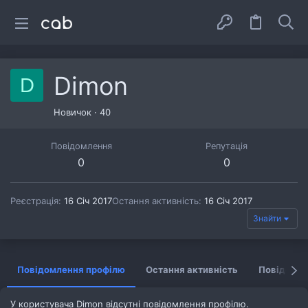
Dimon
D
Новичок
·
40
Повідомлення
Репутація
0
0
Реєстрація
16 Січ 2017
Остання активність
16 Січ 2017
Знайти
Повідомлення профілю
Остання активність
Повідомл
У користувача Dimon відсутні повідомлення профілю.