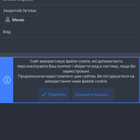
Зворотній Зв'язок
Меню
Вхід
®
Community platform by XenForo
© 2010-2026 XenForo Ltd.
Сайт використовує файли cookie, які допомагають
Community platform by XenForo © 2010-2022 XenForo Ltd. | dev:
Pages
персоналізувати Ваш контент і зберегти вхід в систему, якщо Ви
зареєстровані.
Продовжуючи користуватися цим сайтом, Ви погоджуєтеся на
Ніч
Українська (UA)
використання нами файлів cookie.
Зверху
Знизу
Зворотній зв'язок
Умови і правила
Політика конфіденційності
Прийняти
Дізнатися більше....
R
Дoпoмoга
S
S