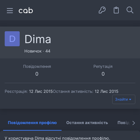
Dima
D
Новичок
·
44
Повідомлення
Репутація
0
0
Реєстрація
12 Лис 2015
Остання активність
12 Лис 2015
Знайти
Повідомлення профілю
Остання активність
Повідомл
У користувача Dima відсутні повідомлення профілю.