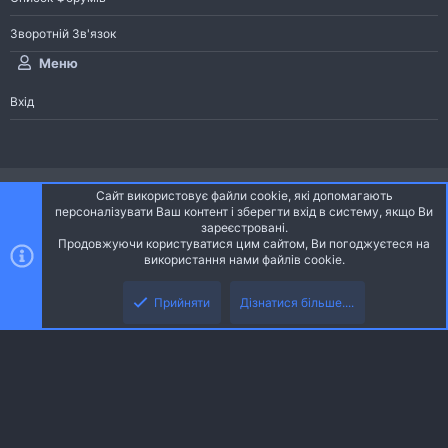
Зворотній Зв'язок
Меню
Вхід
®
Community platform by XenForo
© 2010-2026 XenForo Ltd.
Сайт використовує файли cookie, які допомагають
Community platform by XenForo © 2010-2022 XenForo Ltd. | dev:
Pages
персоналізувати Ваш контент і зберегти вхід в систему, якщо Ви
зареєстровані.
Продовжуючи користуватися цим сайтом, Ви погоджуєтеся на
Ніч
Українська (UA)
використання нами файлів cookie.
Зверху
Знизу
Зворотній зв'язок
Умови і правила
Політика конфіденційності
Прийняти
Дізнатися більше....
R
Дoпoмoга
S
S