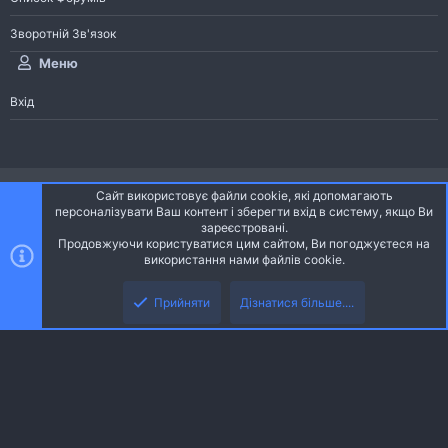
Зворотній Зв'язок
Меню
Вхід
®
Community platform by XenForo
© 2010-2026 XenForo Ltd.
Сайт використовує файли cookie, які допомагають
Community platform by XenForo © 2010-2022 XenForo Ltd. | dev:
Pages
персоналізувати Ваш контент і зберегти вхід в систему, якщо Ви
зареєстровані.
Продовжуючи користуватися цим сайтом, Ви погоджуєтеся на
Ніч
Українська (UA)
використання нами файлів cookie.
Зверху
Знизу
Зворотній зв'язок
Умови і правила
Політика конфіденційності
Прийняти
Дізнатися більше....
R
Дoпoмoга
S
S