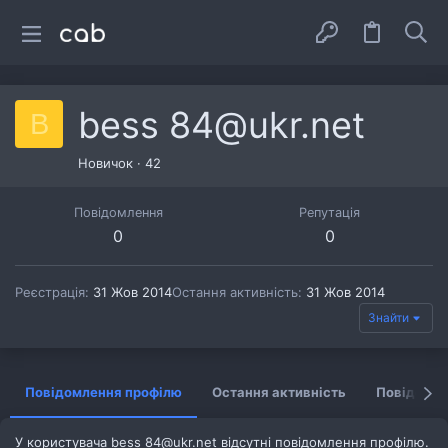
bess 84@ukr.net
B
Новичок
·
42
Повідомлення
Репутація
0
0
Реєстрація
31 Жов 2014
Остання активність
31 Жов 2014
Знайти
Повідомлення профілю
Остання активність
Повідомл
У користувача bess 84@ukr.net відсутні повідомлення профілю.