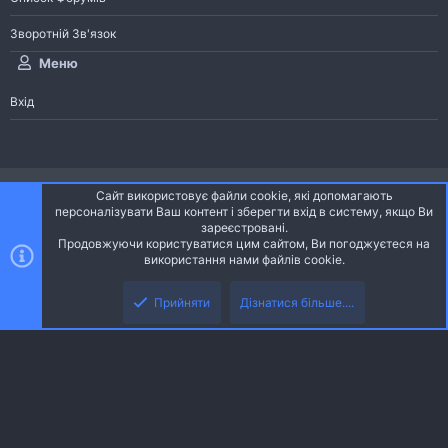
Зворотній Зв'язок
Меню
Вхід
®
Community platform by XenForo
© 2010-2026 XenForo Ltd.
Сайт використовує файли cookie, які допомагають
Community platform by XenForo © 2010-2022 XenForo Ltd. | dev:
Pages
персоналізувати Ваш контент і зберегти вхід в систему, якщо Ви
зареєстровані.
Продовжуючи користуватися цим сайтом, Ви погоджуєтеся на
Ніч
Українська (UA)
використання нами файлів cookie.
Зверху
Знизу
Зворотній зв'язок
Умови і правила
Політика конфіденційності
Прийняти
Дізнатися більше....
R
Дoпoмoга
S
S