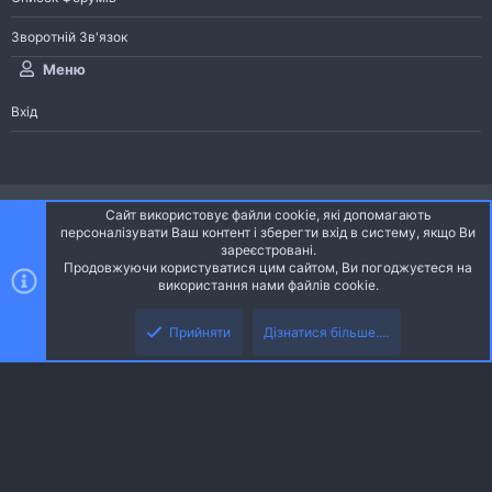
Зворотній Зв'язок
Меню
Вхід
®
Community platform by XenForo
© 2010-2026 XenForo Ltd.
Сайт використовує файли cookie, які допомагають
Community platform by XenForo © 2010-2022 XenForo Ltd. | dev:
Pages
персоналізувати Ваш контент і зберегти вхід в систему, якщо Ви
зареєстровані.
Продовжуючи користуватися цим сайтом, Ви погоджуєтеся на
Ніч
Українська (UA)
використання нами файлів cookie.
Зверху
Знизу
Зворотній зв'язок
Умови і правила
Політика конфіденційності
Прийняти
Дізнатися більше....
R
Дoпoмoга
S
S