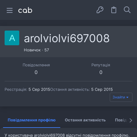
arolviolvi697008
A
Новичок
·
57
Повідомлення
Репутація
0
0
Реєстрація
5 Сер 2015
Остання активність
5 Сер 2015
Знайти
Повідомлення профілю
Остання активність
Повідомл
У користувача arolviolvi697008 відсутні повідомлення профілю.