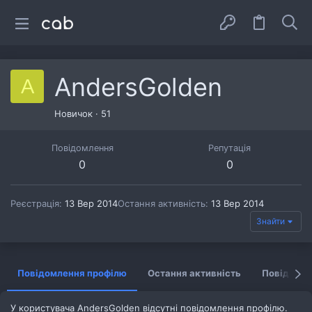
AndersGolden
A
Новичок
·
51
Повідомлення
Репутація
0
0
Реєстрація
13 Вер 2014
Остання активність
13 Вер 2014
Знайти
Повідомлення профілю
Остання активність
Повідомл
У користувача AndersGolden відсутні повідомлення профілю.