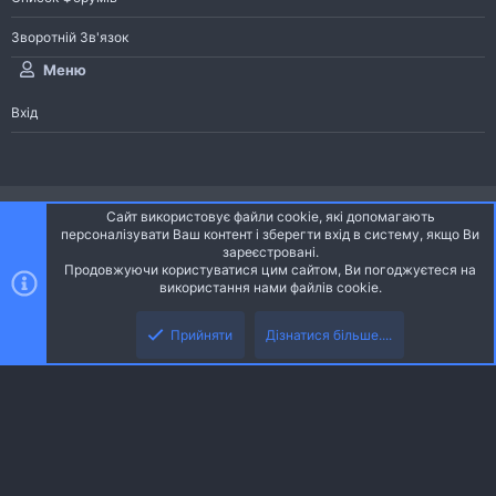
Зворотній Зв'язок
Меню
Вхід
®
Community platform by XenForo
© 2010-2026 XenForo Ltd.
Сайт використовує файли cookie, які допомагають
Community platform by XenForo © 2010-2022 XenForo Ltd. | dev:
Pages
персоналізувати Ваш контент і зберегти вхід в систему, якщо Ви
зареєстровані.
Продовжуючи користуватися цим сайтом, Ви погоджуєтеся на
Ніч
Українська (UA)
використання нами файлів cookie.
Зверху
Знизу
Зворотній зв'язок
Умови і правила
Політика конфіденційності
Прийняти
Дізнатися більше....
R
Дoпoмoга
S
S