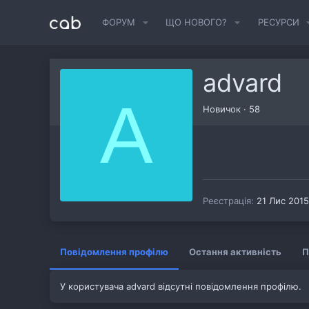
ФОРУМ
ЩО НОВОГО?
РЕСУРСИ
advard
A
Новичок
·
58
Реєстрація
21 Лис 2015
Повідомлення профілю
Остання активність
П
У користувача advard відсутні повідомлення профілю.