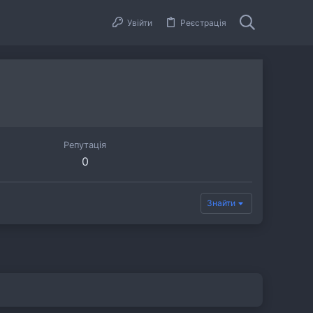
Увійти
Реєстрація
Репутація
0
Знайти