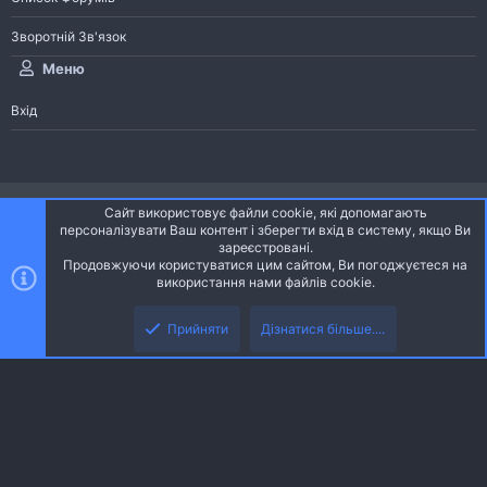
Зворотній Зв'язок
Меню
Вхід
®
Community platform by XenForo
© 2010-2026 XenForo Ltd.
Сайт використовує файли cookie, які допомагають
Community platform by XenForo © 2010-2022 XenForo Ltd. | dev:
Pages
персоналізувати Ваш контент і зберегти вхід в систему, якщо Ви
зареєстровані.
Продовжуючи користуватися цим сайтом, Ви погоджуєтеся на
Ніч
Українська (UA)
використання нами файлів cookie.
Зверху
Знизу
Зворотній зв'язок
Умови і правила
Політика конфіденційності
Прийняти
Дізнатися більше....
R
Дoпoмoга
S
S