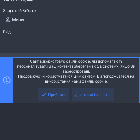
Зворотній Зв'язок
Меню
Вхід
®
Community platform by XenForo
© 2010-2026 XenForo Ltd.
Сайт використовує файли cookie, які допомагають
Community platform by XenForo © 2010-2022 XenForo Ltd. | dev:
Pages
персоналізувати Ваш контент і зберегти вхід в систему, якщо Ви
зареєстровані.
Продовжуючи користуватися цим сайтом, Ви погоджуєтеся на
Ніч
Українська (UA)
використання нами файлів cookie.
Зверху
Знизу
Зворотній зв'язок
Умови і правила
Політика конфіденційності
Прийняти
Дізнатися більше....
R
Дoпoмoга
S
S