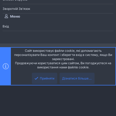
Зворотній Зв'язок
Меню
Вхід
®
Community platform by XenForo
© 2010-2026 XenForo Ltd.
Сайт використовує файли cookie, які допомагають
Community platform by XenForo © 2010-2022 XenForo Ltd. | dev:
Pages
персоналізувати Ваш контент і зберегти вхід в систему, якщо Ви
зареєстровані.
Продовжуючи користуватися цим сайтом, Ви погоджуєтеся на
Ніч
Українська (UA)
використання нами файлів cookie.
Зверху
Знизу
Зворотній зв'язок
Умови і правила
Політика конфіденційності
Прийняти
Дізнатися більше....
R
Дoпoмoга
S
S