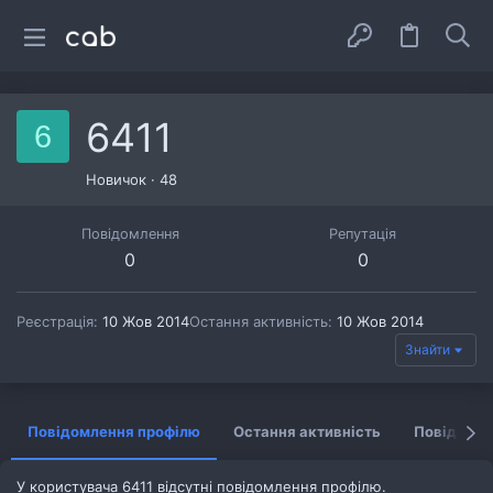
6411
6
Новичок
·
48
Повідомлення
Репутація
0
0
Реєстрація
10 Жов 2014
Остання активність
10 Жов 2014
Знайти
Повідомлення профілю
Остання активність
Повідомл
У користувача 6411 відсутні повідомлення профілю.