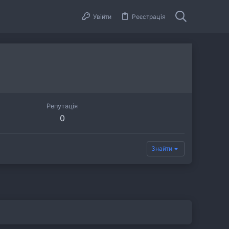
Увійти
Реєстрація
Репутація
0
Знайти