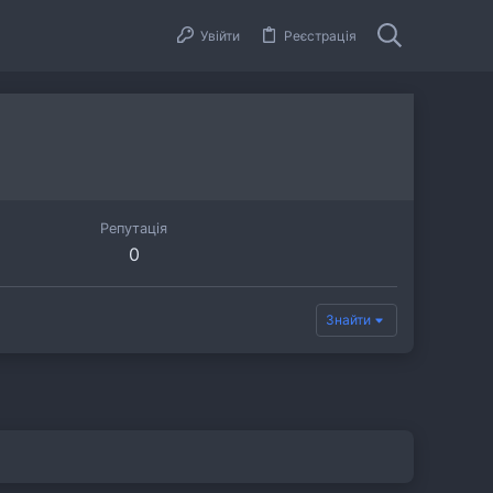
Увійти
Реєстрація
Репутація
0
Знайти