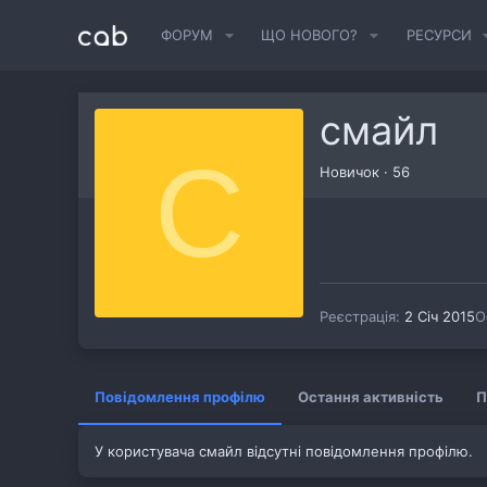
ФОРУМ
ЩО НОВОГО?
РЕСУРСИ
смайл
С
Новичок
·
56
Реєстрація
2 Січ 2015
О
Повідомлення профілю
Остання активність
П
У користувача смайл відсутні повідомлення профілю.