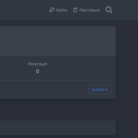
Увійти
Реєстрація
Репутація
0
Знайти