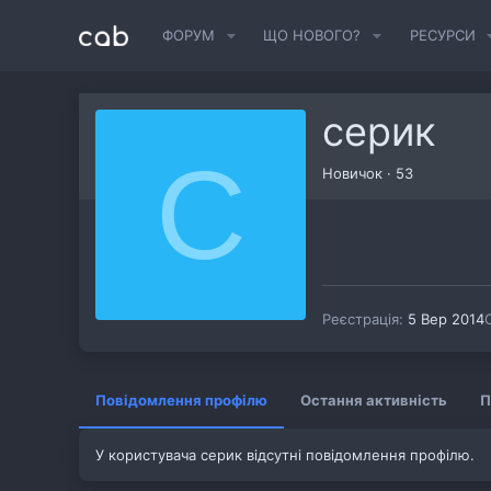
ФОРУМ
ЩО НОВОГО?
РЕСУРСИ
серик
С
Новичок
·
53
Реєстрація
5 Вер 2014
Повідомлення профілю
Остання активність
П
У користувача серик відсутні повідомлення профілю.