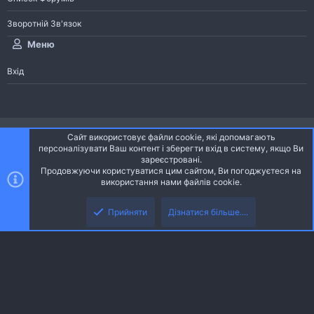
Зворотній Зв'язок
Меню
Вхід
®
Community platform by XenForo
© 2010-2026 XenForo Ltd.
Сайт використовує файли cookie, які допомагають
Community platform by XenForo © 2010-2022 XenForo Ltd. | dev:
Pages
персоналізувати Ваш контент і зберегти вхід в систему, якщо Ви
зареєстровані.
Продовжуючи користуватися цим сайтом, Ви погоджуєтеся на
Ніч
Українська (UA)
використання нами файлів cookie.
Зверху
Знизу
Зворотній зв'язок
Умови і правила
Політика конфіденційності
Прийняти
Дізнатися більше....
R
Дoпoмoга
S
S