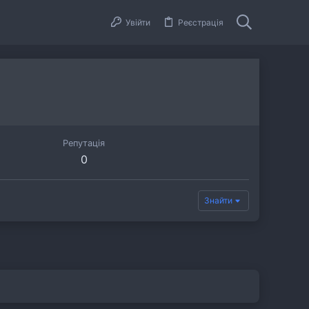
Увійти
Реєстрація
Репутація
0
Знайти