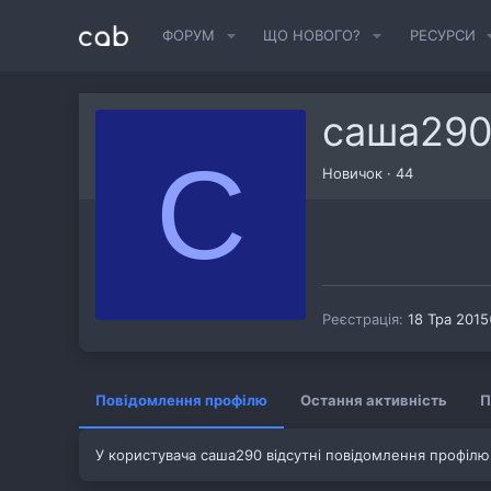
ФОРУМ
ЩО НОВОГО?
РЕСУРСИ
саша29
С
Новичок
·
44
Реєстрація
18 Тра 2015
Повідомлення профілю
Остання активність
П
У користувача саша290 відсутні повідомлення профілю