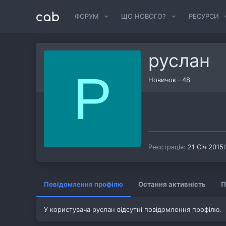
ФОРУМ
ЩО НОВОГО?
РЕСУРСИ
руслан
Р
Новичок
·
48
Реєстрація
21 Січ 2015
Повідомлення профілю
Остання активність
П
У користувача руслан відсутні повідомлення профілю.