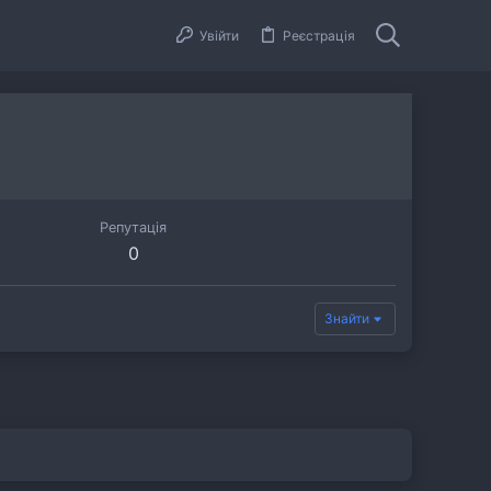
Увійти
Реєстрація
Репутація
0
Знайти