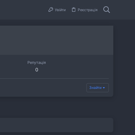
Увійти
Реєстрація
Репутація
0
Знайти