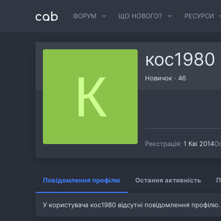
ФОРУМ
ЩО НОВОГО?
РЕСУРСИ
кос1980
К
Новичок
·
46
Реєстрація
1 Кві 2014
Ос
Повідомлення профілю
Остання активність
П
У користувача кос1980 відсутні повідомлення профілю.