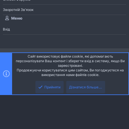
Зворотній Зв'язок
Меню
Вхід
®
Community platform by XenForo
© 2010-2026 XenForo Ltd.
Сайт використовує файли cookie, які допомагають
Community platform by XenForo © 2010-2022 XenForo Ltd. | dev:
Pages
персоналізувати Ваш контент і зберегти вхід в систему, якщо Ви
зареєстровані.
Продовжуючи користуватися цим сайтом, Ви погоджуєтеся на
Ніч
Українська (UA)
використання нами файлів cookie.
Зверху
Знизу
Зворотній зв'язок
Умови і правила
Політика конфіденційності
Прийняти
Дізнатися більше....
R
Дoпoмoга
S
S