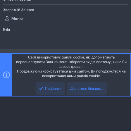
Зворотній Зв'язок
Меню
Вхід
®
Community platform by XenForo
© 2010-2026 XenForo Ltd.
Сайт використовує файли cookie, які допомагають
Community platform by XenForo © 2010-2022 XenForo Ltd. | dev:
Pages
персоналізувати Ваш контент і зберегти вхід в систему, якщо Ви
зареєстровані.
Продовжуючи користуватися цим сайтом, Ви погоджуєтеся на
Ніч
Українська (UA)
використання нами файлів cookie.
Зверху
Знизу
Зворотній зв'язок
Умови і правила
Політика конфіденційності
Прийняти
Дізнатися більше....
R
Дoпoмoга
S
S