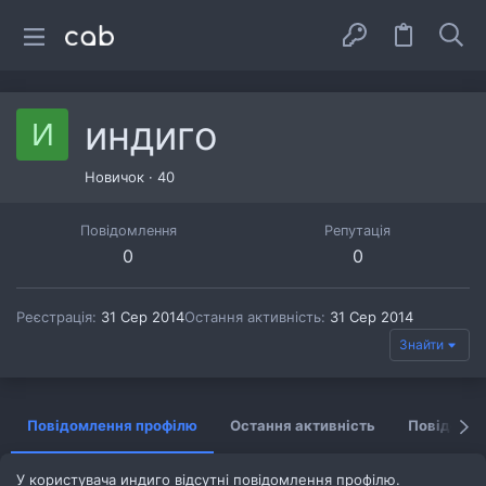
индиго
И
Новичок
·
40
Повідомлення
Репутація
0
0
Реєстрація
31 Сер 2014
Остання активність
31 Сер 2014
Знайти
Повідомлення профілю
Остання активність
Повідомл
У користувача индиго відсутні повідомлення профілю.