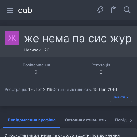
же нема па сис жур
Ж
Новичок
·
26
Повідомлення
Репутація
2
0
Реєстрація
19 Лют 2016
Остання активність
15 Лип 2016
Знайти
Повідомлення профілю
Остання активність
Повідомл
У користувача же нема па сис жур відсутні повідомлення