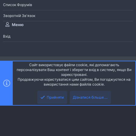
Список Форумів
Зворотній Зв'язок
Меню
Вхід
®
Community platform by XenForo
© 2010-2026 XenForo Ltd.
Сайт використовує файли cookie, які допомагають
Community platform by XenForo © 2010-2022 XenForo Ltd. | dev:
Pages
персоналізувати Ваш контент і зберегти вхід в систему, якщо Ви
зареєстровані.
Продовжуючи користуватися цим сайтом, Ви погоджуєтеся на
Ніч
Українська (UA)
використання нами файлів cookie.
Зверху
Знизу
Зворотній зв'язок
Умови і правила
Політика конфіденційності
Прийняти
Дізнатися більше....
R
Дoпoмoга
S
S