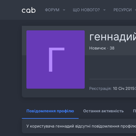
ФОРУМ
ЩО НОВОГО?
РЕСУРСИ
геннади
Г
Новичок
·
38
Реєстрація
10 Січ 2015
Повідомлення профілю
Остання активність
П
У користувача геннадий відсутні повідомлення профіл