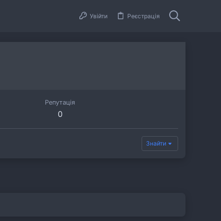
Увійти
Реєстрація
Репутація
0
Знайти