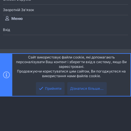
Зворотній Зв'язок
Меню
Вхід
®
Community platform by XenForo
© 2010-2026 XenForo Ltd.
Сайт використовує файли cookie, які допомагають
Community platform by XenForo © 2010-2022 XenForo Ltd. | dev:
Pages
персоналізувати Ваш контент і зберегти вхід в систему, якщо Ви
зареєстровані.
Продовжуючи користуватися цим сайтом, Ви погоджуєтеся на
Ніч
Українська (UA)
використання нами файлів cookie.
Зверху
Знизу
Зворотній зв'язок
Умови і правила
Політика конфіденційності
Прийняти
Дізнатися більше....
R
Дoпoмoга
S
S