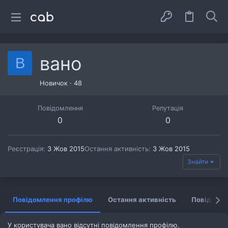
вано
В
Новичок
·
48
Повідомлення
Репутація
0
0
Реєстрація
3 Жов 2015
Остання активність
3 Жов 2015
Знайти
Повідомлення профілю
Остання активність
Повідомл
У користувача вано відсутні повідомлення профілю.