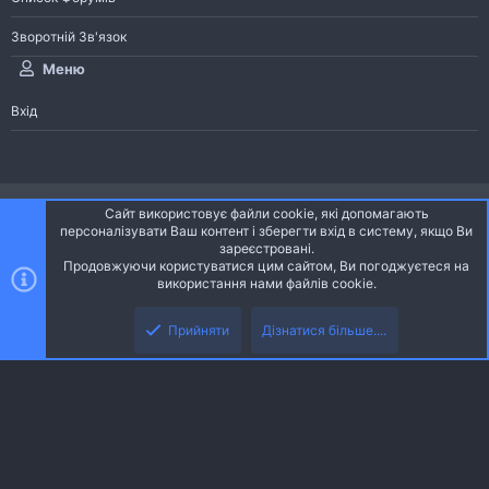
Зворотній Зв'язок
Меню
Вхід
®
Community platform by XenForo
© 2010-2026 XenForo Ltd.
Сайт використовує файли cookie, які допомагають
Community platform by XenForo © 2010-2022 XenForo Ltd. | dev:
Pages
персоналізувати Ваш контент і зберегти вхід в систему, якщо Ви
зареєстровані.
Продовжуючи користуватися цим сайтом, Ви погоджуєтеся на
Ніч
Українська (UA)
використання нами файлів cookie.
Зверху
Знизу
Зворотній зв'язок
Умови і правила
Політика конфіденційності
Прийняти
Дізнатися більше....
R
Дoпoмoга
S
S