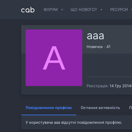
ФОРУМ
ЩО НОВОГО?
РЕСУРСИ
ааа
А
Новичок
·
41
Реєстрація
14 Гру 2014
Повідомлення профілю
Остання активність
П
У користувача ааа відсутні повідомлення профілю.