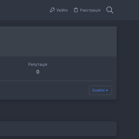
Увійти
Реєстрація
Репутація
0
Знайти