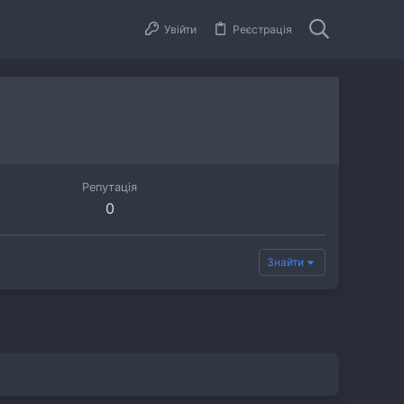
Увійти
Реєстрація
Репутація
0
Знайти