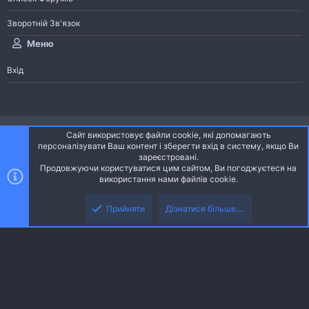
Зворотній Зв'язок
Меню
Вхід
®
Community platform by XenForo
© 2010-2026 XenForo Ltd.
Сайт використовує файли cookie, які допомагають
Community platform by XenForo © 2010-2022 XenForo Ltd. | dev:
Pages
персоналізувати Ваш контент і зберегти вхід в систему, якщо Ви
зареєстровані.
Продовжуючи користуватися цим сайтом, Ви погоджуєтеся на
Ніч
Українська (UA)
використання нами файлів cookie.
Зверху
Знизу
Зворотній зв'язок
Умови і правила
Політика конфіденційності
Прийняти
Дізнатися більше....
R
Дoпoмoга
S
S