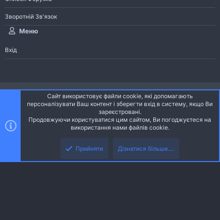
Зворотній Зв'язок
Меню
Вхід
®
Community platform by XenForo
© 2010-2026 XenForo Ltd.
Сайт використовує файли cookie, які допомагають
Community platform by XenForo © 2010-2022 XenForo Ltd. | dev:
Pages
персоналізувати Ваш контент і зберегти вхід в систему, якщо Ви
зареєстровані.
Продовжуючи користуватися цим сайтом, Ви погоджуєтеся на
Ніч
Українська (UA)
використання нами файлів cookie.
Зверху
Знизу
Зворотній зв'язок
Умови і правила
Політика конфіденційності
Прийняти
Дізнатися більше....
R
Дoпoмoга
S
S