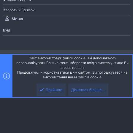
Зворотній Зв'язок
Меню
Вхід
®
Community platform by XenForo
© 2010-2026 XenForo Ltd.
Сайт використовує файли cookie, які допомагають
Community platform by XenForo © 2010-2022 XenForo Ltd. | dev:
Pages
персоналізувати Ваш контент і зберегти вхід в систему, якщо Ви
зареєстровані.
Продовжуючи користуватися цим сайтом, Ви погоджуєтеся на
Ніч
Українська (UA)
використання нами файлів cookie.
Зверху
Знизу
Зворотній зв'язок
Умови і правила
Політика конфіденційності
Прийняти
Дізнатися більше....
R
Дoпoмoга
S
S