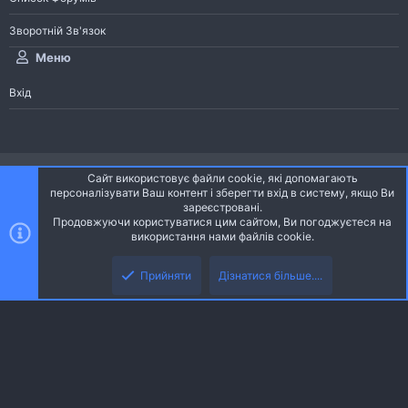
Зворотній Зв'язок
Меню
Вхід
®
Community platform by XenForo
© 2010-2026 XenForo Ltd.
Сайт використовує файли cookie, які допомагають
Community platform by XenForo © 2010-2022 XenForo Ltd. | dev:
Pages
персоналізувати Ваш контент і зберегти вхід в систему, якщо Ви
зареєстровані.
Продовжуючи користуватися цим сайтом, Ви погоджуєтеся на
Ніч
Українська (UA)
використання нами файлів cookie.
Зверху
Знизу
Зворотній зв'язок
Умови і правила
Політика конфіденційності
Прийняти
Дізнатися більше....
R
Дoпoмoга
S
S