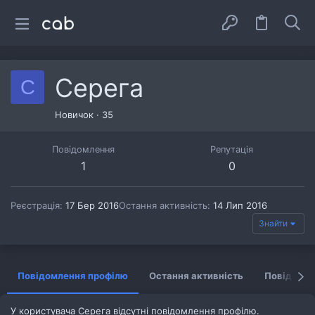
Серега
С
Новичок
·
35
Повідомлення
Репутація
1
0
Реєстрація
17 Бер 2016
Остання активність
14 Лип 2016
Знайти
Повідомлення профілю
Остання активність
Повідомл
У користувача Серега відсутні повідомлення профілю.