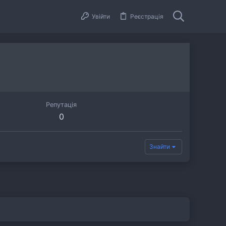
Увійти
Реєстрація
Репутація
0
Знайти