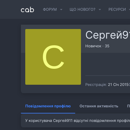
ФОРУМ
ЩО НОВОГО?
РЕСУРСИ
Сергей9
С
Новичок
·
35
Реєстрація
21 Січ 2015
Повідомлення профілю
Остання активність
П
У користувача Сергей911 відсутні повідомлення профі